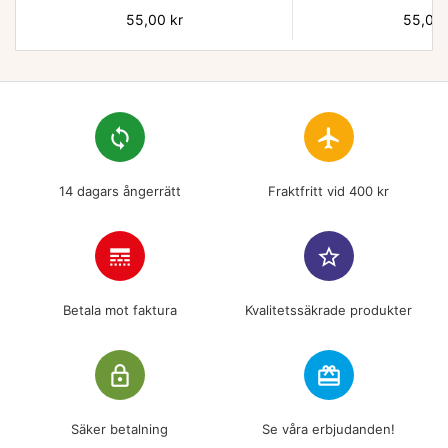
Pris
55,00 kr
Pris
55,00 
loop
flight
14 dagars ångerrätt
Fraktfritt vid 400 kr
line_style
star_border
Betala mot faktura
Kvalitetssäkrade produkter
lock_outline
redeem
Säker betalning
Se våra erbjudanden!