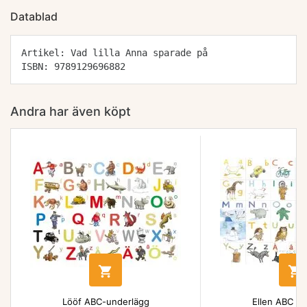
Datablad
Artikel: Vad lilla Anna sparade på
ISBN: 9789129696882
Andra har även köpt


Lööf ABC-underlägg
Ellen ABC un