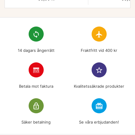
loop
flight
14 dagars ångerrätt
Fraktfritt vid 400 kr
line_style
star_border
Betala mot faktura
Kvalitetssäkrade produkter
lock_outline
redeem
Säker betalning
Se våra erbjudanden!