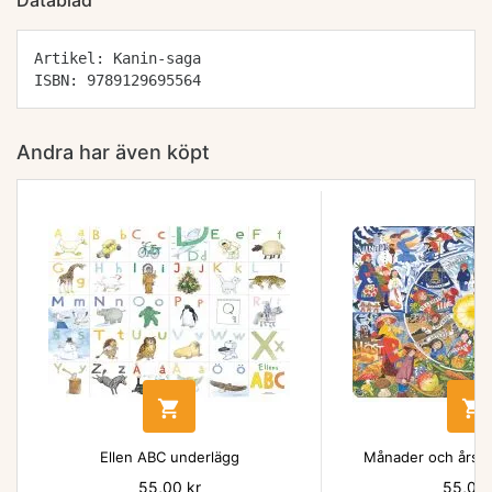
Datablad
Artikel: Kanin-saga
ISBN: 9789129695564
Andra har även köpt


Ellen ABC underlägg
Månader och årsti
Pris
55,00 kr
Pris
55,00 