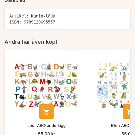
Datablad
Artikel: Kanin-låda
ISBN: 9789129695557
Andra har även köpt


Lööf ABC-underlägg
Ellen ABC un
Pris
55,00 kr
Pris
55,00 