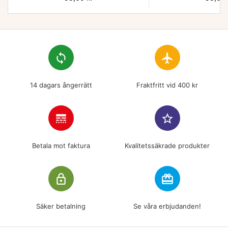
loop
flight
14 dagars ångerrätt
Fraktfritt vid 400 kr
line_style
star_border
Betala mot faktura
Kvalitetssäkrade produkter
lock_outline
redeem
Säker betalning
Se våra erbjudanden!