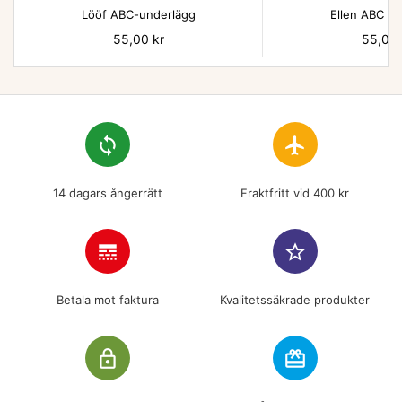
Lööf ABC-underlägg
Ellen ABC un
Pris
55,00 kr
Pris
55,00 
loop
flight
14 dagars ångerrätt
Fraktfritt vid 400 kr
line_style
star_border
Betala mot faktura
Kvalitetssäkrade produkter
lock_outline
redeem