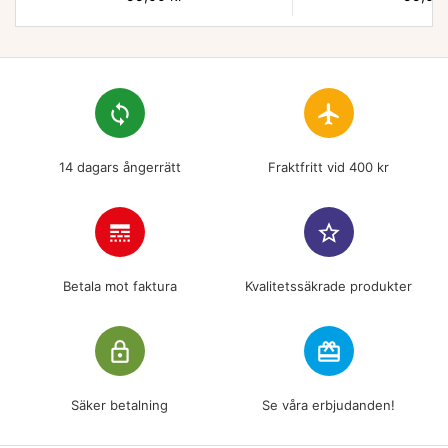
loop
flight
14 dagars ångerrätt
Fraktfritt vid 400 kr
line_style
star_border
Betala mot faktura
Kvalitetssäkrade produkter
lock_outline
redeem
Säker betalning
Se våra erbjudanden!