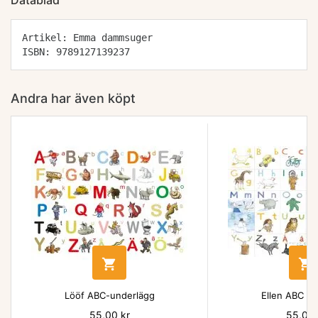
Datablad
Artikel: Emma dammsuger
ISBN: 9789127139237
Andra har även köpt


Lööf ABC-underlägg
Ellen ABC un
Pris
55,00 kr
Pris
55,00 