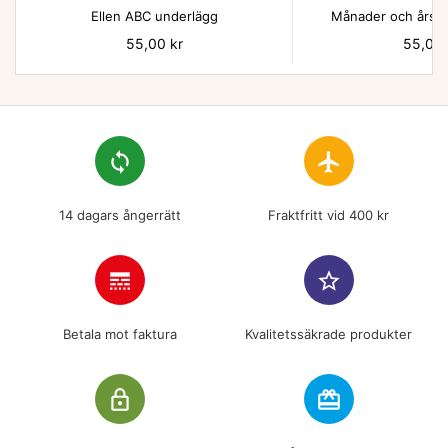
Ellen ABC underlägg
Månader och årsti
Pris
55,00 kr
Pris
55,00 
loop
flight
14 dagars ångerrätt
Fraktfritt vid 400 kr
line_style
star_border
Betala mot faktura
Kvalitetssäkrade produkter
lock_outline
redeem