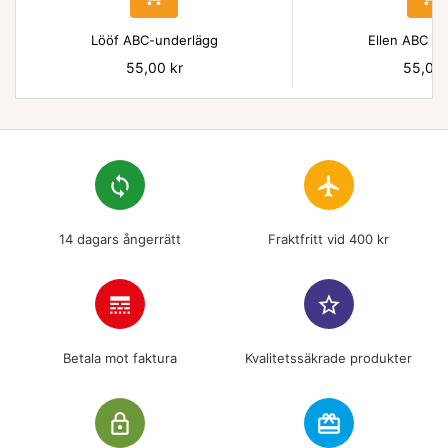
Lööf ABC-underlägg
Ellen ABC un
Pris
55,00 kr
Pris
55,00 
loop
flight
14 dagars ångerrätt
Fraktfritt vid 400 kr
line_style
star_border
Betala mot faktura
Kvalitetssäkrade produkter
lock_outline
redeem