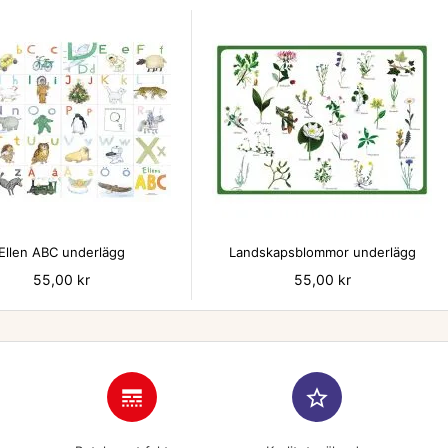


Ellen ABC underlägg
Landskapsblommor underlägg
Pris
55,00 kr
Pris
55,00 kr
line_style
star_border