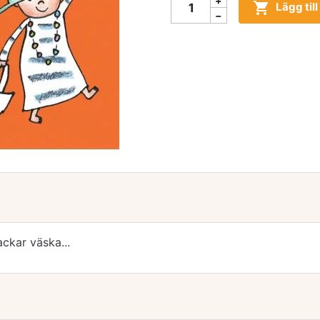

Lägg til
ackar väska...