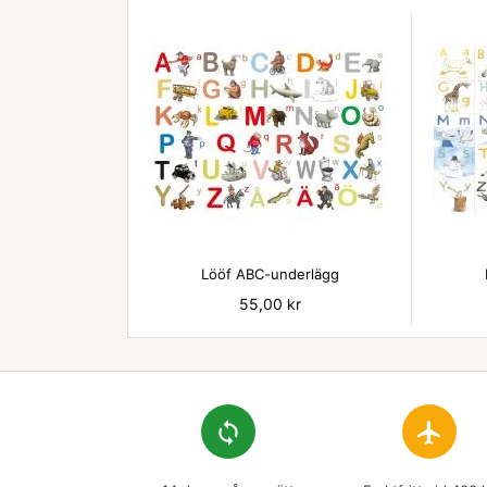

Lööf ABC-underlägg
Pris
55,00 kr
loop
flight