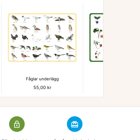


Fåglar underlägg
Bär - underlägg
Pris
55,00 kr
Pris
55,00 kr
lock_outline
redeem