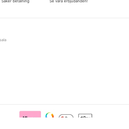
Säker betalning
Se våra erbjudanden!
sala