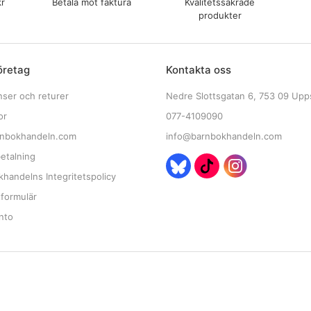
kr
Betala mot faktura
Kvalitetssäkrade
produkter
öretag
Kontakta oss
nser och returer
Nedre Slottsgatan 6, 753 09 Upp
or
077-4109090
nbokhandeln.com
info@barnbokhandeln.com
etalning
handelns Integritetspolicy
tformulär
nto