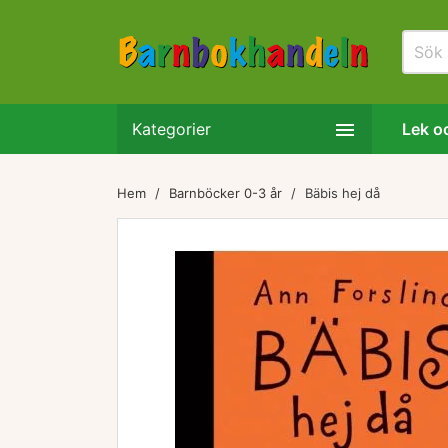

Kategorier
Lek oc
Hem
Barnböcker 0-3 år
Bäbis hej då