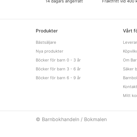
14 dagars ångerrätt
Fraktfritt vid 400 
Produkter
Vårt f
Bästsäljare
Levera
Nya produkter
Köpvilk
Böcker för barn 0 - 3 år
Om Bar
Böcker för barn 3 - 6 år
Säker b
Böcker för barn 6 - 9 år
Barnbok
Kontak
Mitt ko
© Barnbokhandeln / Bokmalen