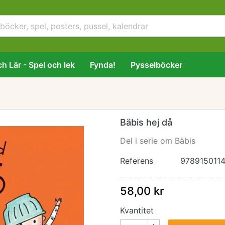
h Lär - Spel och lek
Fynda!
Pysselböcker
Bäbis hej då
Del i serie om Bäbis
Referens
978915011
58,00 kr
Kvantitet