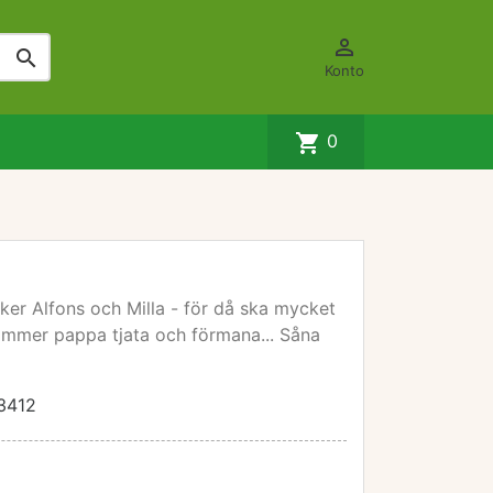


Konto
shopping_cart
0
ker Alfons och Milla - för då ska mycket
ömmer pappa tjata och förmana... Såna
3412