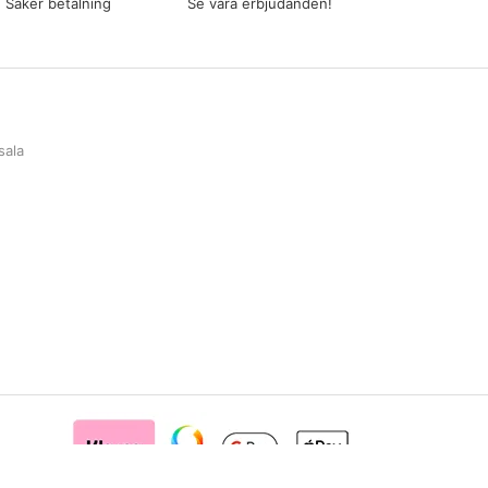
Säker betalning
Se våra erbjudanden!
sala