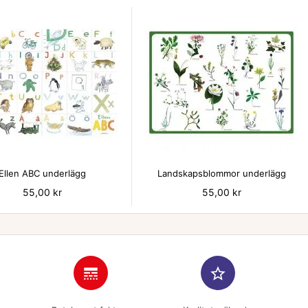


Ellen ABC underlägg
Landskapsblommor underlägg
Pris
55,00 kr
Pris
55,00 kr
line_style
star_border