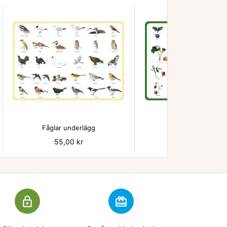


Fåglar underlägg
Bär - underlägg
Pris
55,00 kr
Pris
55,00 kr
lock_outline
redeem