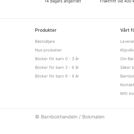
14 dagars ångerrätt
Fraktfritt vid 400 
Produkter
Vårt f
Bästsäljare
Levera
Nya produkter
Köpvilk
Böcker för barn 0 - 3 år
Om Bar
Böcker för barn 3 - 6 år
Säker b
Böcker för barn 6 - 9 år
Barnbok
Kontak
Mitt ko
© Barnbokhandeln / Bokmalen