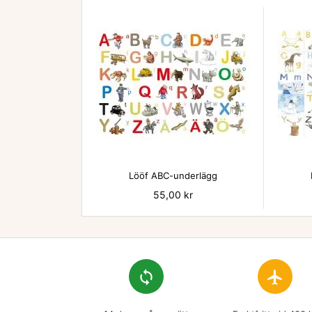

Lööf ABC-underlägg
Pris
55,00 kr
loop
flight