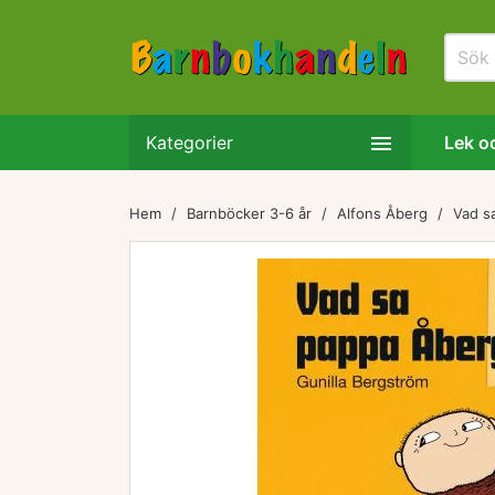

Kategorier
Lek oc
Hem
Barnböcker 3-6 år
Alfons Åberg
Vad s