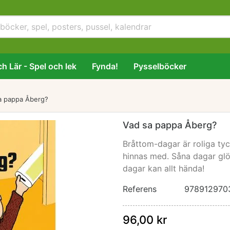
h Lär - Spel och lek
Fynda!
Pysselböcker
a pappa Åberg?
Vad sa pappa Åberg?
Bråttom-dagar är roliga tyc
hinnas med. Såna dagar gl
dagar kan allt hända!
Referens
978912970
96,00 kr