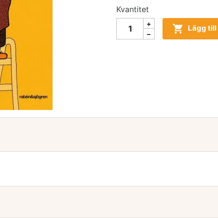
Kvantitet

Lägg til