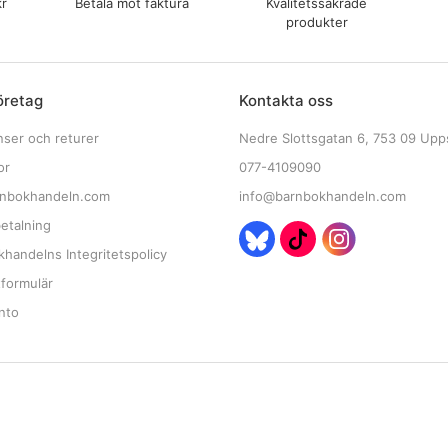
kr
Betala mot faktura
Kvalitetssäkrade
produkter
öretag
Kontakta oss
nser och returer
Nedre Slottsgatan 6, 753 09 Upp
or
077-4109090
nbokhandeln.com
info@barnbokhandeln.com
etalning
handelns Integritetspolicy
tformulär
nto