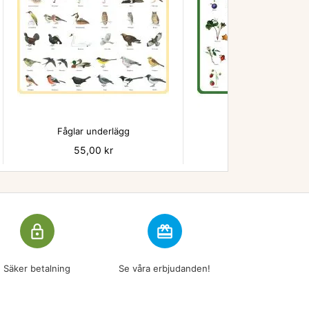


Fåglar underlägg
Bär - underlägg
Pris
55,00 kr
Pris
55,00 kr
lock_outline
redeem
Säker betalning
Se våra erbjudanden!