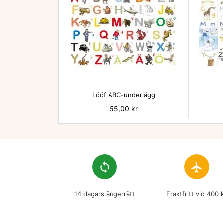

Lööf ABC-underlägg
Pris
55,00 kr
loop
flight
14 dagars ångerrätt
Fraktfritt vid 400 