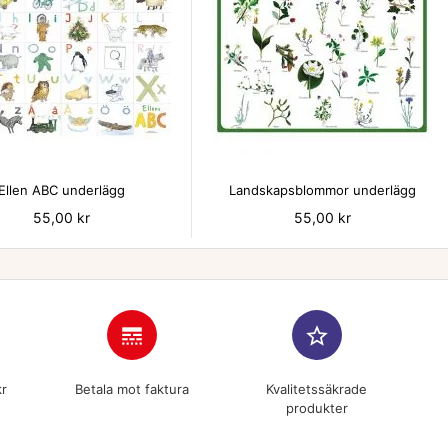


Ellen ABC underlägg
Landskapsblommor underlägg
Pris
55,00 kr
Pris
55,00 kr
line_style
star_border
kr
Betala mot faktura
Kvalitetssäkrade
produkter