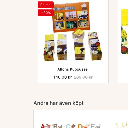
På rea!
−30%

Alfons Kubpussel
Pris
140,00 kr
Baspris
200,00 kr
Andra har även köpt