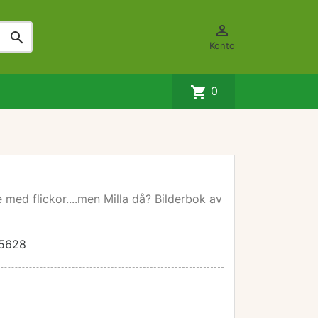


Konto
shopping_cart
0
te med flickor....men Milla då? Bilderbok av
5628