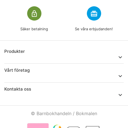
lock_outline
redeem
Säker betalning
Se våra erbjudanden!
Produkter

Vårt företag

Kontakta oss

© Barnbokhandeln / Bokmalen