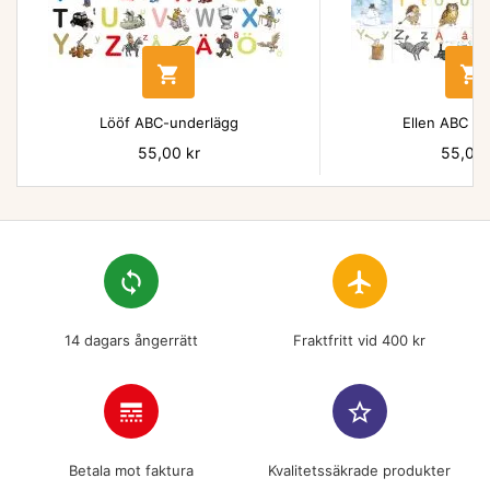


Lööf ABC-underlägg
Ellen ABC un
Pris
55,00 kr
Pris
55,00 
loop
flight
14 dagars ångerrätt
Fraktfritt vid 400 kr
line_style
star_border
Betala mot faktura
Kvalitetssäkrade produkter