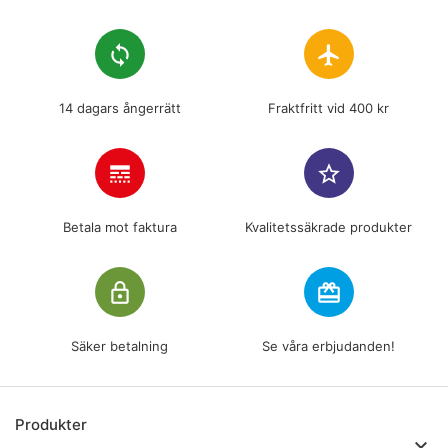
loop
flight
14 dagars ångerrätt
Fraktfritt vid 400 kr
line_style
star_border
Betala mot faktura
Kvalitetssäkrade produkter
lock_outline
redeem
Säker betalning
Se våra erbjudanden!
Produkter
