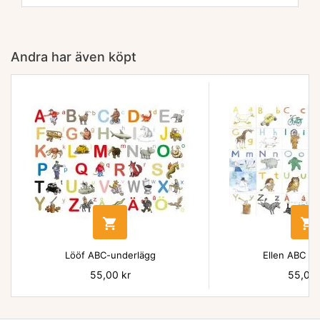
Andra har även köpt


Lööf ABC-underlägg
Ellen ABC un
Pris
55,00 kr
Pris
55,00 