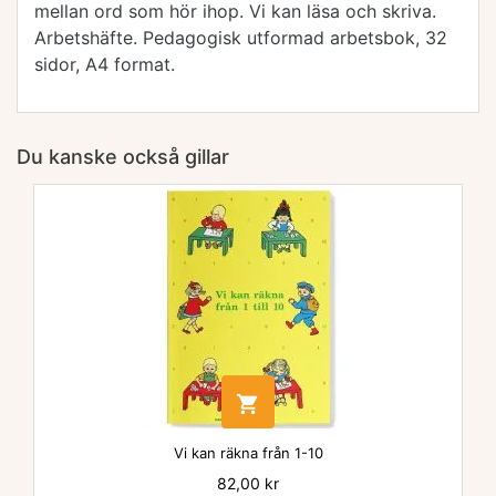
mellan ord som hör ihop. V
i kan läsa och skriva.
Arbetshäfte.
Pedagogisk utformad arbetsbok, 32
sidor, A4 format.
Du kanske också gillar

Vi kan räkna från 1-10
Pris
82,00 kr