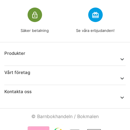
lock_outline
redeem
Säker betalning
Se våra erbjudanden!
Produkter

Vårt företag

Kontakta oss

© Barnbokhandeln / Bokmalen