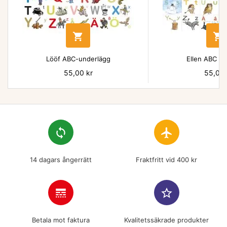


Lööf ABC-underlägg
Ellen ABC un
Pris
55,00 kr
Pris
55,00 
loop
flight
14 dagars ångerrätt
Fraktfritt vid 400 kr
line_style
star_border
Betala mot faktura
Kvalitetssäkrade produkter