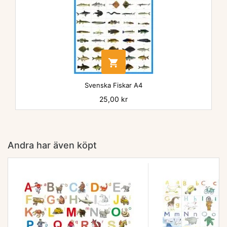

Svenska Fiskar A4
Pris
25,00 kr
Andra har även köpt