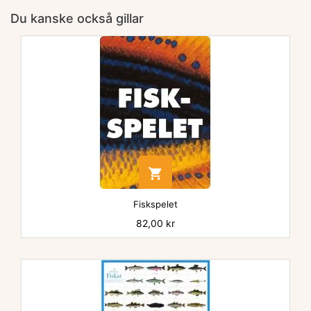
Du kanske också gillar

Fiskspelet
Pris
82,00 kr