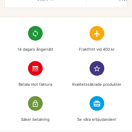
loop
flight
14 dagars ångerrätt
Fraktfritt vid 400 kr
line_style
star_border
Betala mot faktura
Kvalitetssäkrade produkter
lock_outline
redeem
Säker betalning
Se våra erbjudanden!