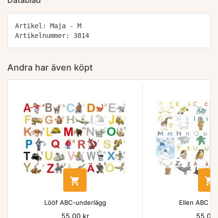
Datablad
Artikel: Maja - M
Artikelnummer: 3814
Andra har även köpt


Lööf ABC-underlägg
Ellen ABC un
Pris
55,00 kr
Pris
55,00 