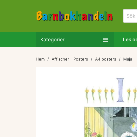

Kategorier
Lek oc
Hem
Affischer - Posters
A4 posters
Maja - 