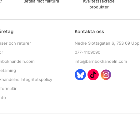
kr
Betala mot faktura
Kvalitetssäkrade
produkter
öretag
Kontakta oss
nser och returer
Nedre Slottsgatan 6, 753 09 Upp
or
077-4109090
nbokhandeln.com
info@barnbokhandeln.com
etalning
handelns Integritetspolicy
tformulär
nto