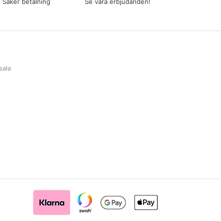
Säker betalning
Se våra erbjudanden!
sala