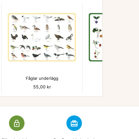


Fåglar underlägg
Bär - underlägg
Pris
55,00 kr
Pris
55,00 kr
lock_outline
redeem