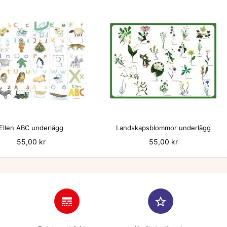


Ellen ABC underlägg
Landskapsblommor underlägg
Pris
55,00 kr
Pris
55,00 kr
line_style
star_border