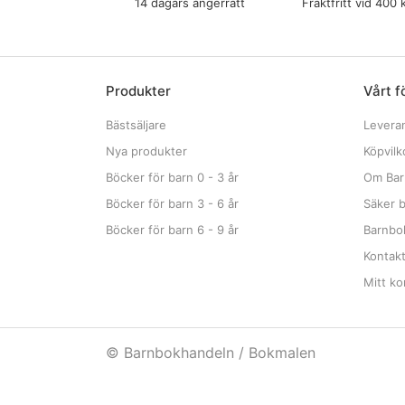
14 dagars ångerrätt
Fraktfritt vid 400 
Produkter
Vårt f
Bästsäljare
Levera
Nya produkter
Köpvilk
Böcker för barn 0 - 3 år
Om Bar
Böcker för barn 3 - 6 år
Säker b
Böcker för barn 6 - 9 år
Barnbok
Kontak
Mitt ko
© Barnbokhandeln / Bokmalen