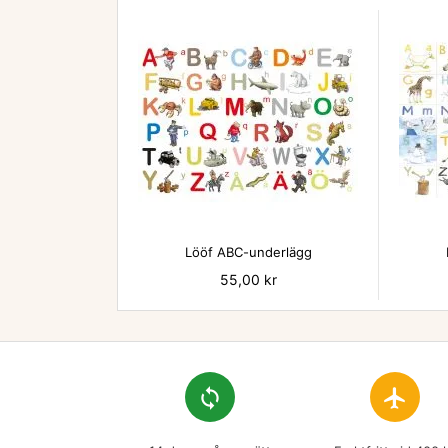

Lööf ABC-underlägg
Pris
55,00 kr
loop
flight