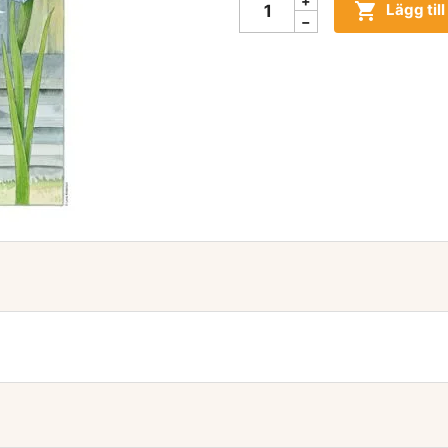

Lägg til