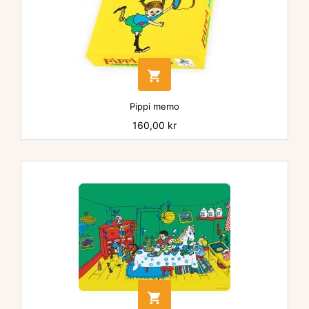

Pippi memo
Pris
160,00 kr
