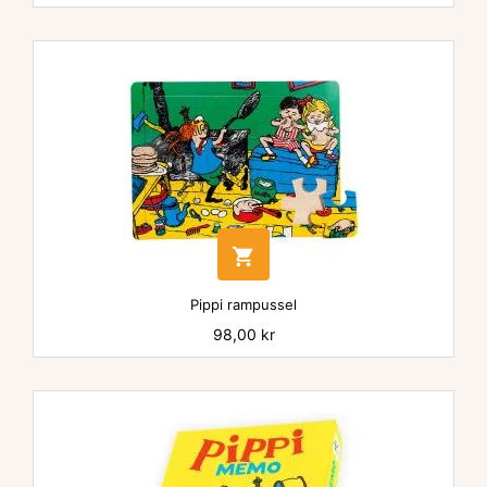

Pippi rampussel
Pris
98,00 kr