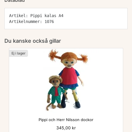
Datablad
Artikel: Pippi kalas A4
Artikelnummer: 1076
Du kanske också gillar
Ej i lager
Pippi och Herr Nilsson dockor
Pris
345,00 kr