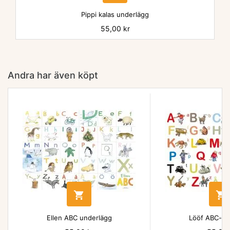
Pippi kalas underlägg
Pris
55,00 kr
Andra har även köpt


Ellen ABC underlägg
Lööf ABC-un