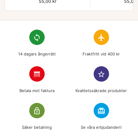
Pris
55,00 kr
Pris
55,00 
loop
flight
14 dagars ångerrätt
Fraktfritt vid 400 kr
line_style
star_border
Betala mot faktura
Kvalitetssäkrade produkter
lock_outline
redeem
Säker betalning
Se våra erbjudanden!