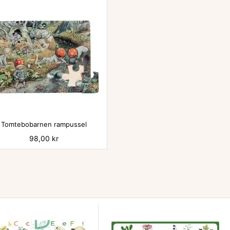

Tomtebobarnen rampussel
Pris
98,00 kr