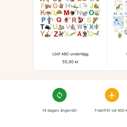

Lööf ABC-underlägg
Pris
55,00 kr
loop
flight
14 dagars ångerrätt
Fraktfritt vid 400 