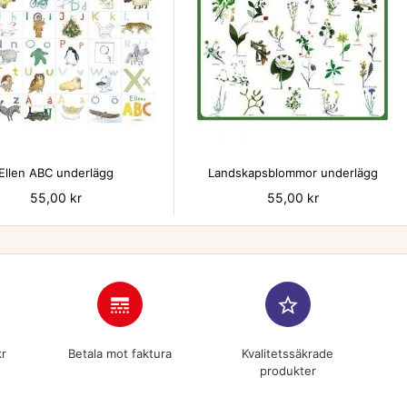


Ellen ABC underlägg
Landskapsblommor underlägg
Pris
55,00 kr
Pris
55,00 kr
line_style
star_border
kr
Betala mot faktura
Kvalitetssäkrade
produkter