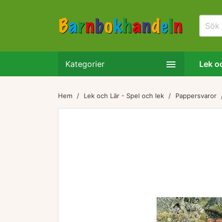

Kategorier
Lek oc
Hem
Lek och Lär - Spel och lek
Pappersvaror