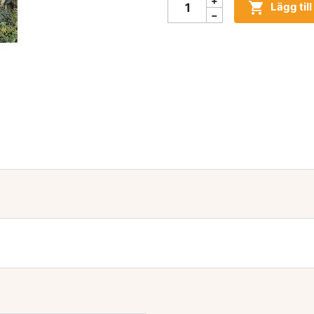

Lägg til