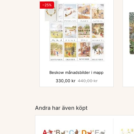
−25%

Beskow månadsbilder i mapp
Pris
330,00 kr
Baspris
440,00 kr
Andra har även köpt