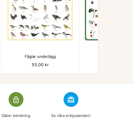


Fåglar underlägg
Bär - underlägg
Pris
55,00 kr
Pris
55,00 kr
lock_outline
redeem
Säker betalning
Se våra erbjudanden!