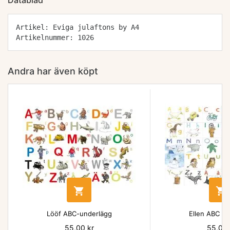
Datablad
Artikel: Eviga julaftons by A4
Artikelnummer: 1026
Andra har även köpt


Lööf ABC-underlägg
Ellen ABC un
Pris
55,00 kr
Pris
55,00 