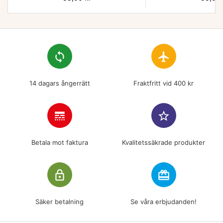
loop
flight
14 dagars ångerrätt
Fraktfritt vid 400 kr
line_style
star_border
Betala mot faktura
Kvalitetssäkrade produkter
lock_outline
redeem
Säker betalning
Se våra erbjudanden!