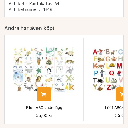
Artikel: Kaninkalas A4
Artikelnummer: 1016
Andra har även köpt


Ellen ABC underlägg
Lööf ABC-un
Pris
55,00 kr
Pris
55,00 