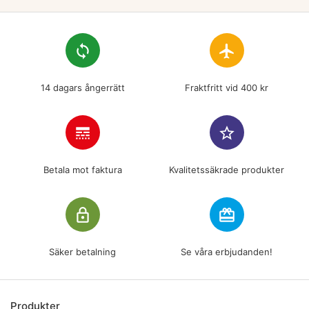
loop
flight
14 dagars ångerrätt
Fraktfritt vid 400 kr
line_style
star_border
Betala mot faktura
Kvalitetssäkrade produkter
lock_outline
redeem
Säker betalning
Se våra erbjudanden!
Produkter