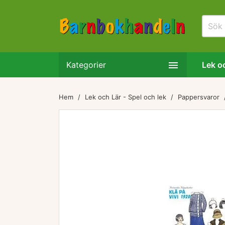

Kategorier
Lek oc
Hem
Lek och Lär - Spel och lek
Pappersvaror