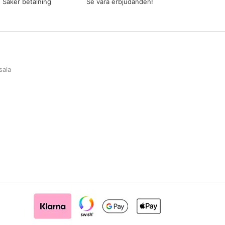
Säker betalning
Se våra erbjudanden!
sala