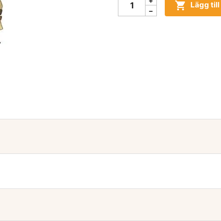

Lägg til