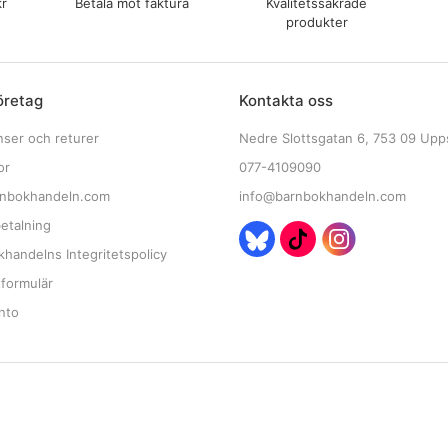
kr
Betala mot faktura
Kvalitetssäkrade
produkter
öretag
Kontakta oss
nser och returer
Nedre Slottsgatan 6, 753 09 Upp
or
077-4109090
nbokhandeln.com
info@barnbokhandeln.com
etalning
handelns Integritetspolicy
tformulär
nto