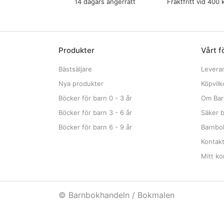
14 dagars ångerrätt
Fraktfritt vid 400 
Produkter
Vårt f
Bästsäljare
Levera
Nya produkter
Köpvilk
Böcker för barn 0 - 3 år
Om Bar
Böcker för barn 3 - 6 år
Säker b
Böcker för barn 6 - 9 år
Barnbok
Kontak
Mitt ko
© Barnbokhandeln / Bokmalen