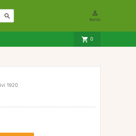


Konto
shopping_cart
0
ivi 1920