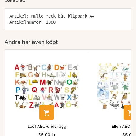
Datablad
Artikel: Mulle Meck båt klippark A4
Artikelnummer: 1080
Andra har även köpt


Lööf ABC-underlägg
Ellen ABC un
Pris
55,00 kr
Pris
55,00 