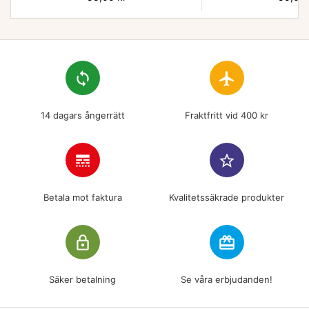
loop
flight
14 dagars ångerrätt
Fraktfritt vid 400 kr
line_style
star_border
Betala mot faktura
Kvalitetssäkrade produkter
lock_outline
redeem
Säker betalning
Se våra erbjudanden!