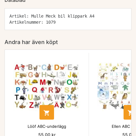
Datablad
Artikel: Mulle Meck bil klippark A4
Artikelnummer: 1079
Andra har även köpt


Lööf ABC-underlägg
Ellen ABC un
Pris
55,00 kr
Pris
55,00 