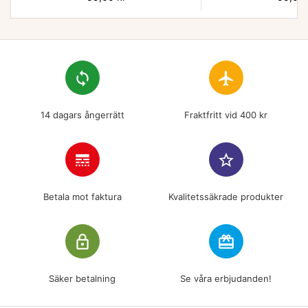
loop
flight
14 dagars ångerrätt
Fraktfritt vid 400 kr
line_style
star_border
Betala mot faktura
Kvalitetssäkrade produkter
lock_outline
redeem
Säker betalning
Se våra erbjudanden!