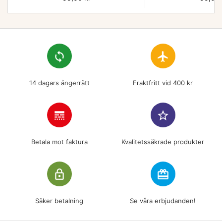
loop
flight
14 dagars ångerrätt
Fraktfritt vid 400 kr
line_style
star_border
Betala mot faktura
Kvalitetssäkrade produkter
lock_outline
redeem
Säker betalning
Se våra erbjudanden!