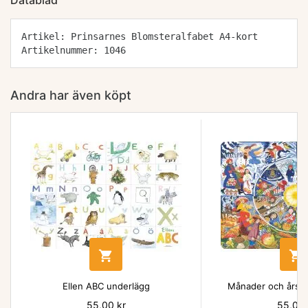
Datablad
Artikel: Prinsarnes Blomsteralfabet A4-kort
Artikelnummer: 1046
Andra har även köpt


Ellen ABC underlägg
Månader och årsti
Pris
55,00 kr
Pris
55,00 