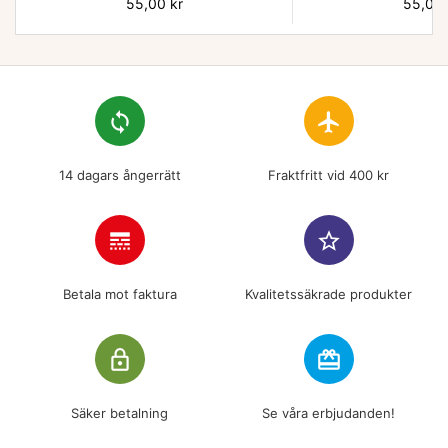
Pris
55,00 kr
Pris
55,00 
loop
flight
14 dagars ångerrätt
Fraktfritt vid 400 kr
line_style
star_border
Betala mot faktura
Kvalitetssäkrade produkter
lock_outline
redeem
Säker betalning
Se våra erbjudanden!