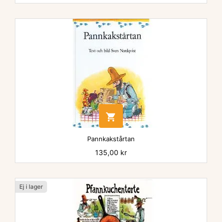

Pannkakstårtan
Pris
135,00 kr
Ej i lager