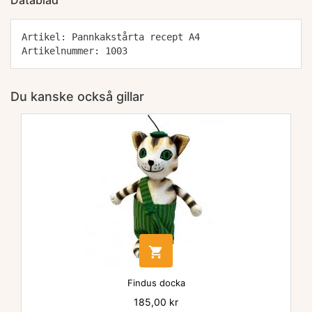
Datablad
Artikel: Pannkakstårta recept A4
Artikelnummer: 1003
Du kanske också gillar

Findus docka
Pris
185,00 kr