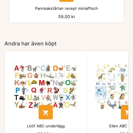
Pannkakstårtan recept miniaffisch
Pris
59,00 kr
Andra har även köpt


Lööf ABC-underlägg
Ellen ABC un