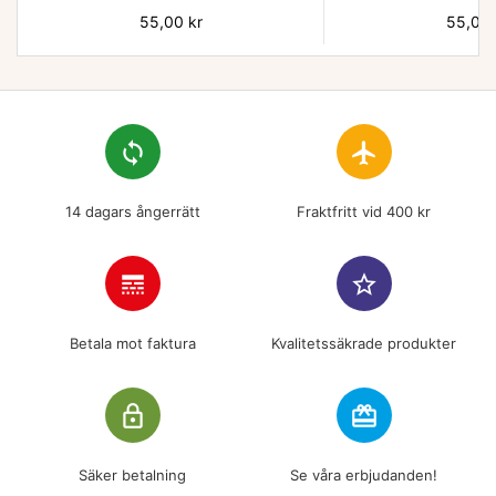
Pris
55,00 kr
Pris
55,00 
loop
flight
14 dagars ångerrätt
Fraktfritt vid 400 kr
line_style
star_border
Betala mot faktura
Kvalitetssäkrade produkter
lock_outline
redeem
Säker betalning
Se våra erbjudanden!