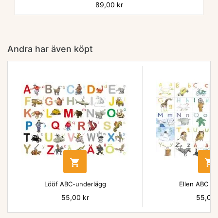
Pris
89,00 kr
Andra har även köpt


Lööf ABC-underlägg
Ellen ABC un
Pris
55,00 kr
Pris
55,00 