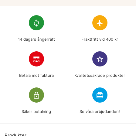
loop
flight
14 dagars ångerrätt
Fraktfritt vid 400 kr
line_style
star_border
Betala mot faktura
Kvalitetssäkrade produkter
lock_outline
redeem
Säker betalning
Se våra erbjudanden!
Produkter