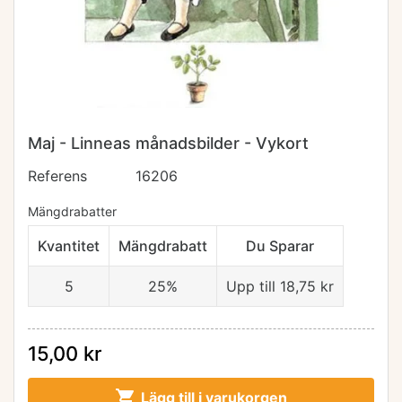
Maj - Linneas månadsbilder - Vykort
Referens
16206
Mängdrabatter
Kvantitet
Mängdrabatt
Du Sparar
5
25%
Upp till 18,75 kr
15,00 kr

Lägg till i varukorgen