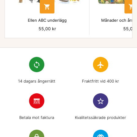


Ellen ABC underlägg
Månader och årsti
Pris
55,00 kr
Pris
55,00 
loop
flight
14 dagars ångerrätt
Fraktfritt vid 400 kr
line_style
star_border
Betala mot faktura
Kvalitetssäkrade produkter