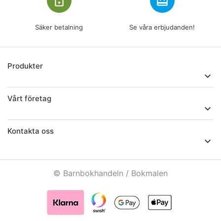
lock_outline
redeem
Säker betalning
Se våra erbjudanden!
Produkter

Vårt företag

Kontakta oss

© Barnbokhandeln / Bokmalen