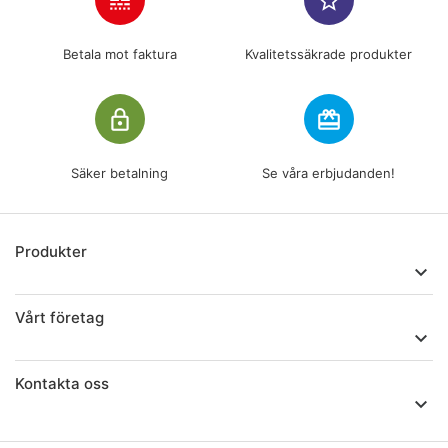
line_style
star_border
Betala mot faktura
Kvalitetssäkrade produkter
lock_outline
redeem
Säker betalning
Se våra erbjudanden!
Produkter

Vårt företag

Kontakta oss
