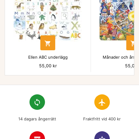


Ellen ABC underlägg
Månader och årsti
Pris
55,00 kr
Pris
55,00 
loop
flight
14 dagars ångerrätt
Fraktfritt vid 400 kr