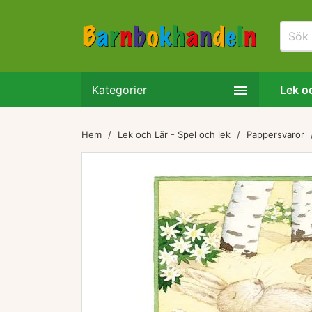

Kategorier
Lek oc
Hem
Lek och Lär - Spel och lek
Pappersvaror