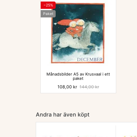
−25%
Paket

Månadsbilder A5 av Krusvaal i ett
paket
Pris
108,00 kr
Baspris
144,00 kr
Andra har även köpt