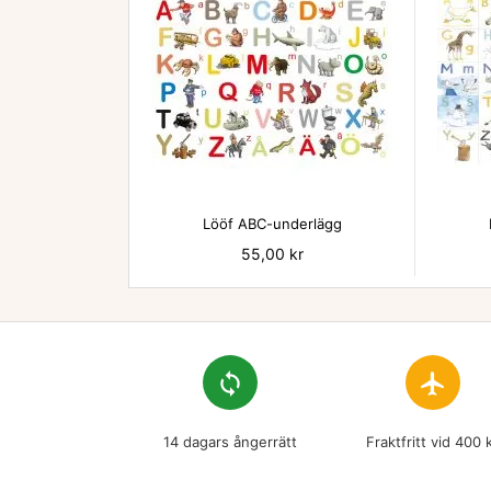

Lööf ABC-underlägg
Pris
55,00 kr
loop
flight
14 dagars ångerrätt
Fraktfritt vid 400 