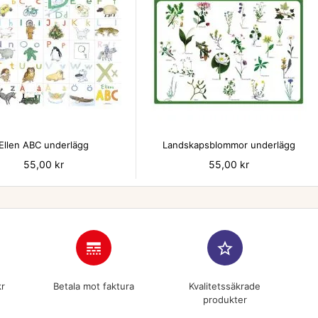


Ellen ABC underlägg
Landskapsblommor underlägg
Pris
55,00 kr
Pris
55,00 kr
line_style
star_border
kr
Betala mot faktura
Kvalitetssäkrade
produkter