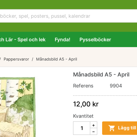
h Lär - Spel och lek
Fynda!
Pysselböcker
Pappersvaror
Månadsbild A5 - April
Månadsbild A5 - April
Referens
9904
12,00 kr
Kvantitet

Lägg til