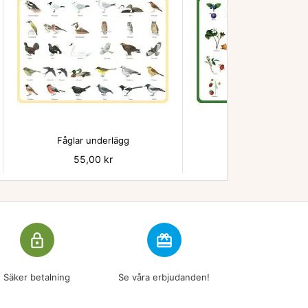


Fåglar underlägg
Bär - underlägg
Pris
55,00 kr
Pris
55,00 kr
lock_outline
redeem
Säker betalning
Se våra erbjudanden!