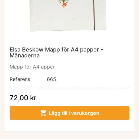
Elsa Beskow Mapp för A4 papper -
Månaderna
Mapp för A4 apper
Referens
665
72,00 kr

Lägg till i varukorgen