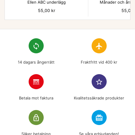
Ellen ABC underlägg
Månader och årsti
Pris
55,00 kr
Pris
55,00 
loop
flight
14 dagars ångerrätt
Fraktfritt vid 400 kr
line_style
star_border
Betala mot faktura
Kvalitetssäkrade produkter
lock_outline
redeem
Säker betalning
Se våra erbjudanden!