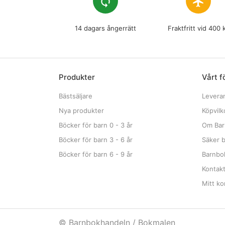
loop
flight
14 dagars ångerrätt
Fraktfritt vid 400 
Produkter
Vårt f
Bästsäljare
Levera
Nya produkter
Köpvilk
Böcker för barn 0 - 3 år
Om Bar
Böcker för barn 3 - 6 år
Säker b
Böcker för barn 6 - 9 år
Barnbok
Kontak
Mitt ko
© Barnbokhandeln / Bokmalen