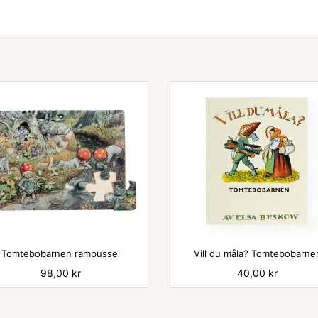


Tomtebobarnen rampussel
Vill du måla? Tomtebobarne
Pris
98,00 kr
Pris
40,00 kr