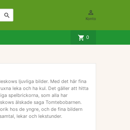


Konto
shopping_cart
0
skows ljuvliga bilder. Med det här fina
na leka och ha kul. Det gäller att hitta
iga spelbrickorna, som alla har
eskows älskade saga Tomtebobarnen.
rik hos de yngre, och de fina bildern
jdsamtal, lekar och lekstunder.