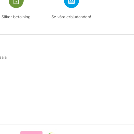
lock_outline
redeem
Säker betalning
Se våra erbjudanden!
sala