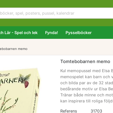
h Lär - Spel och lek
Fynda!
Pysselböcker
ebobarnen memo
Tomtebobarnen memo
Kul memopussel med Elsa Be
memospelet kan barn och vux
och bilda par av de 32 stad
bedårande motiv ur Elsa B
Tränar både minne och moto
kan inspirera till roliga föl
Referens
31703