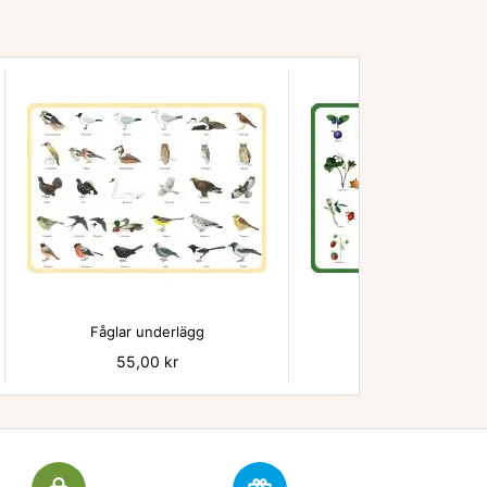


Fåglar underlägg
Bär - underlägg
Pris
55,00 kr
Pris
55,00 kr