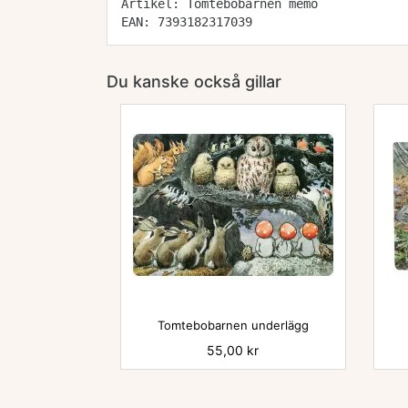
Artikel: Tomtebobarnen memo
EAN: 7393182317039
Du kanske också gillar

Tomtebobarnen underlägg
Pris
55,00 kr