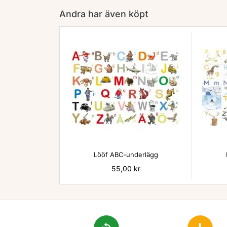
Andra har även köpt

Lööf ABC-underlägg
Pris
55,00 kr