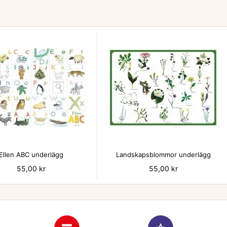


Ellen ABC underlägg
Landskapsblommor underlägg
Pris
55,00 kr
Pris
55,00 kr