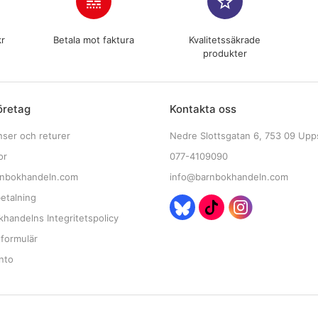
line_style
star_border
kr
Betala mot faktura
Kvalitetssäkrade
produkter
öretag
Kontakta oss
nser och returer
Nedre Slottsgatan 6, 753 09 Upp
or
077-4109090
nbokhandeln.com
info@barnbokhandeln.com
etalning
handelns Integritetspolicy
tformulär
nto