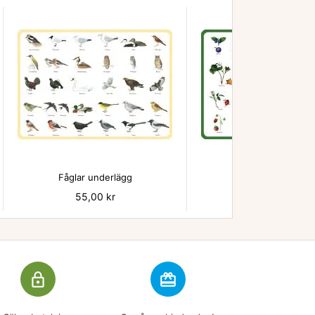


Fåglar underlägg
Bär - underlägg
Pris
55,00 kr
Pris
55,00 kr
lock_outline
redeem