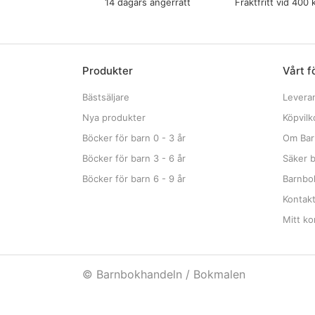
14 dagars ångerrätt
Fraktfritt vid 400 
Produkter
Vårt f
Bästsäljare
Levera
Nya produkter
Köpvilk
Böcker för barn 0 - 3 år
Om Bar
Böcker för barn 3 - 6 år
Säker b
Böcker för barn 6 - 9 år
Barnbok
Kontak
Mitt ko
© Barnbokhandeln / Bokmalen