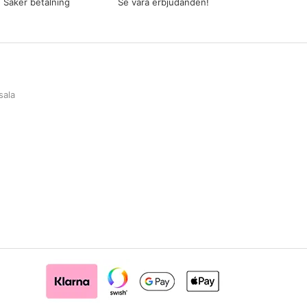
Säker betalning
Se våra erbjudanden!
sala