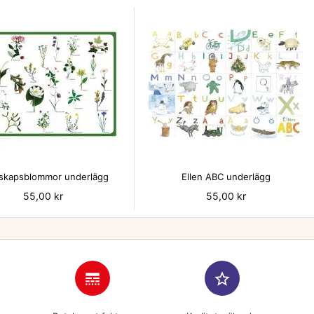


skapsblommor underlägg
Ellen ABC underlägg
Pris
55,00 kr
Pris
55,00 kr
line_style
star_border