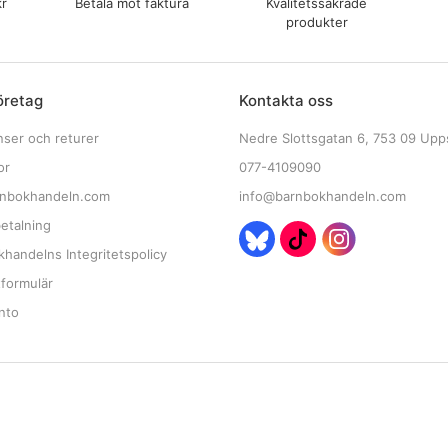
kr
Betala mot faktura
Kvalitetssäkrade
produkter
öretag
Kontakta oss
nser och returer
Nedre Slottsgatan 6, 753 09 Upp
or
077-4109090
nbokhandeln.com
info@barnbokhandeln.com
etalning
handelns Integritetspolicy
tformulär
nto