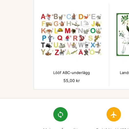

Lööf ABC-underlägg
Land
Pris
55,00 kr
loop
flight