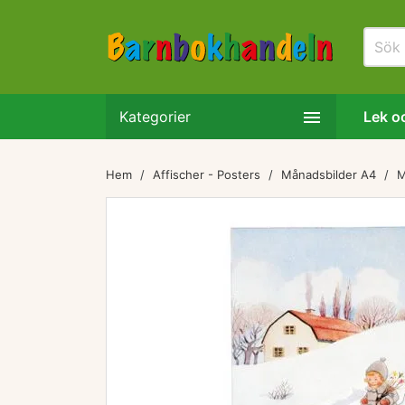

Kategorier
Lek oc
Hem
Affischer - Posters
Månadsbilder A4
M