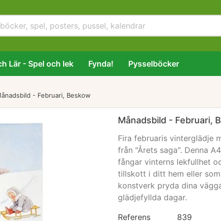
h Lär - Spel och lek
Fynda!
Pysselböcker
ånadsbild - Februari, Beskow
Månadsbild - Februari,
Fira februaris vinterglädje 
från "Årets saga". Denna A
fångar vinterns lekfullhet oc
tillskott i ditt hem eller s
konstverk pryda dina vägga
glädjefyllda dagar.
Referens
839