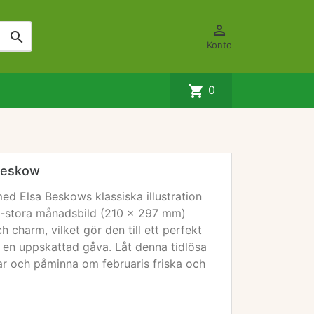


Konto
shopping_cart
0
 Beskow
med Elsa Beskows klassiska illustration
4-stora månadsbild (210 x 297 mm)
h charm, vilket gör den till ett perfekt
om en uppskattad gåva. Låt denna tidlösa
r och påminna om februaris friska och