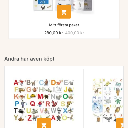

Mitt första paket
Pris
280,00 kr
Baspris
400,00 kr
Andra har även köpt

