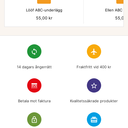
Lööf ABC-underlägg
Ellen ABC un
Pris
55,00 kr
Pris
55,00 
loop
flight
14 dagars ångerrätt
Fraktfritt vid 400 kr
line_style
star_border
Betala mot faktura
Kvalitetssäkrade produkter
lock_outline
redeem