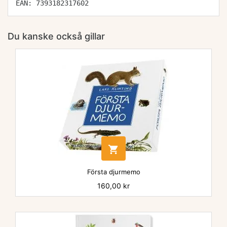
EAN: 7393182317602
Du kanske också gillar

Första djurmemo
Pris
160,00 kr