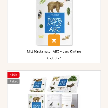

Mitt första natur ABC – Lars Klinting
Pris
82,00 kr
−30%
Paket