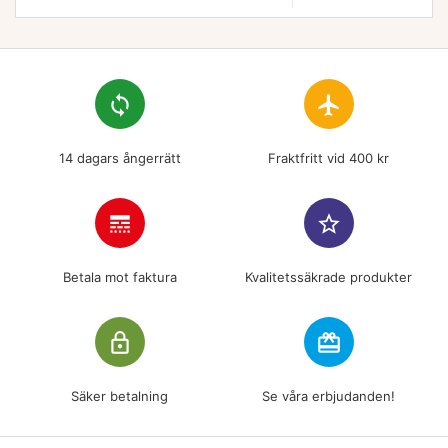
loop
flight
14 dagars ångerrätt
Fraktfritt vid 400 kr
line_style
star_border
Betala mot faktura
Kvalitetssäkrade produkter
lock_outline
redeem
Säker betalning
Se våra erbjudanden!