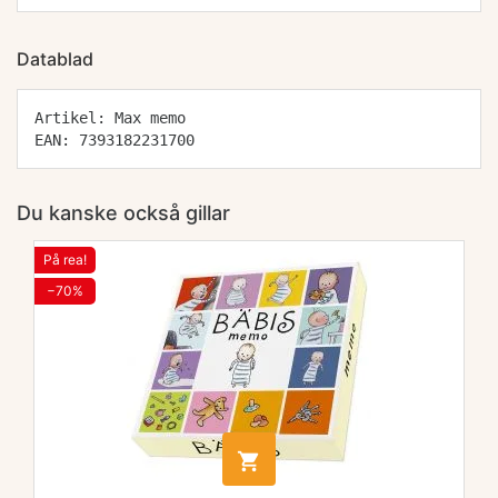
Datablad
Artikel: Max memo
EAN: 7393182231700
Du kanske också gillar
På rea!
−70%
