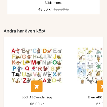
Bäbis memo
Pris
48,00 kr
Baspris
160,00 kr
Andra har även köpt


Lööf ABC-underlägg
Ellen ABC un
Pris
55,00 kr
Pris
55,00 