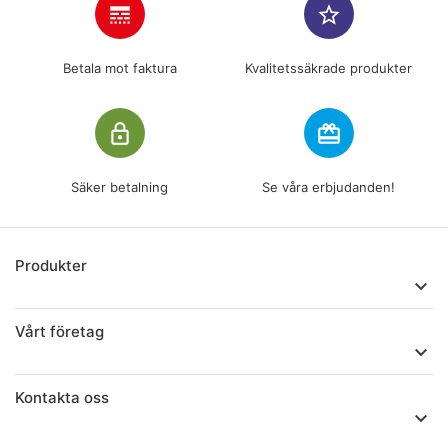
line_style
star_border
Betala mot faktura
Kvalitetssäkrade produkter
lock_outline
redeem
Säker betalning
Se våra erbjudanden!
Produkter

Vårt företag

Kontakta oss
