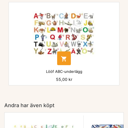

Lööf ABC-underlägg
Pris
55,00 kr
Andra har även köpt