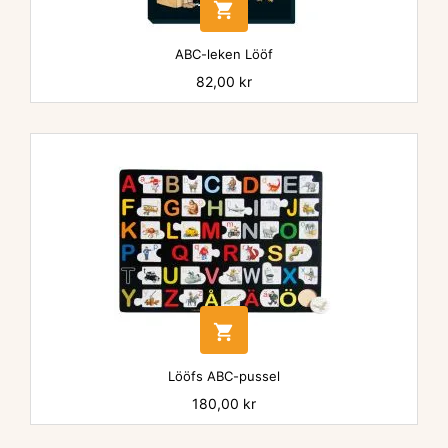

ABC-leken Lööf
Pris
82,00 kr

Lööfs ABC-pussel
Pris
180,00 kr