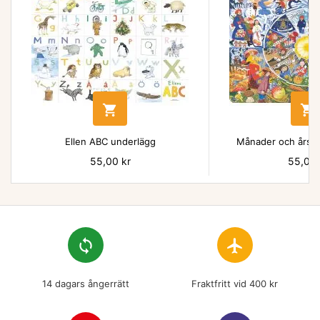


Ellen ABC underlägg
Månader och årsti
Pris
55,00 kr
Pris
55,00 
loop
flight
14 dagars ångerrätt
Fraktfritt vid 400 kr