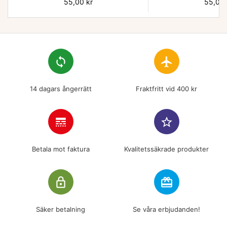
Pris
55,00 kr
Pris
55,00 
loop
flight
14 dagars ångerrätt
Fraktfritt vid 400 kr
line_style
star_border
Betala mot faktura
Kvalitetssäkrade produkter
lock_outline
redeem
Säker betalning
Se våra erbjudanden!