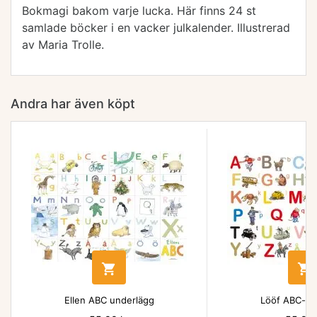
Bokmagi bakom varje lucka. Här finns 24 st
samlade böcker i en vacker julkalender. Illustrerad
av Maria Trolle.
Andra har även köpt


Ellen ABC underlägg
Lööf ABC-un