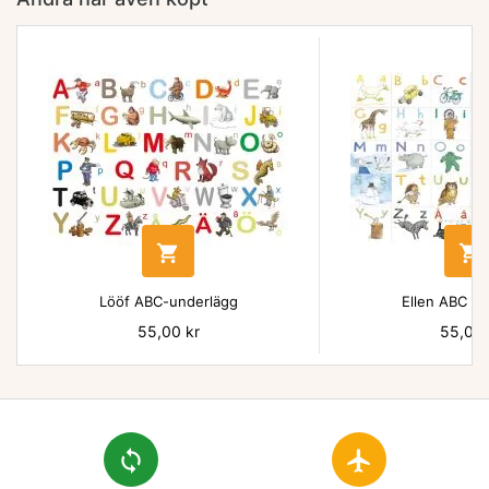


Lööf ABC-underlägg
Ellen ABC un
Pris
55,00 kr
Pris
55,00 
loop
flight