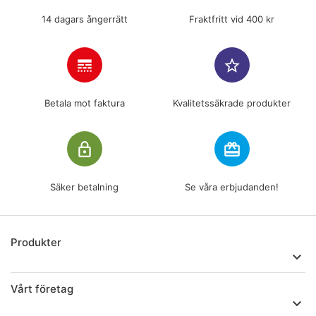
14 dagars ångerrätt
Fraktfritt vid 400 kr
line_style
star_border
Betala mot faktura
Kvalitetssäkrade produkter
lock_outline
redeem
Säker betalning
Se våra erbjudanden!
Produkter

Vårt företag
