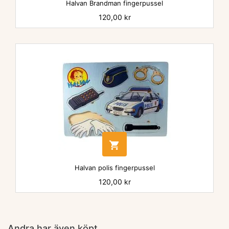
Halvan Brandman fingerpussel
Pris
120,00 kr

Halvan polis fingerpussel
Pris
120,00 kr
Andra har även köpt