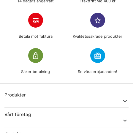
14 dagars ångerrätt
Fraktfritt vid 400 kr
line_style
star_border
Betala mot faktura
Kvalitetssäkrade produkter
lock_outline
redeem
Säker betalning
Se våra erbjudanden!
Produkter

Vårt företag
