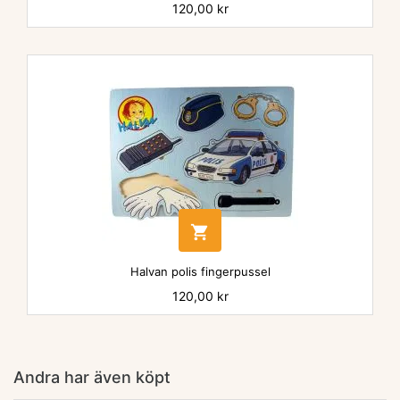
Pris
120,00 kr

Halvan polis fingerpussel
Pris
120,00 kr
Andra har även köpt