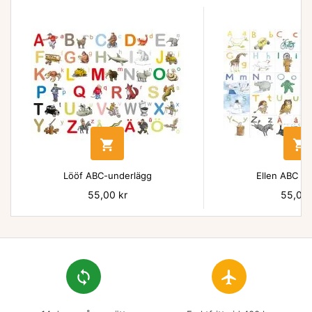


Lööf ABC-underlägg
Ellen ABC un
Pris
55,00 kr
Pris
55,00 
loop
flight