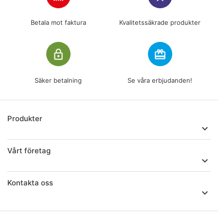
Betala mot faktura
Kvalitetssäkrade produkter
lock_outline
redeem
Säker betalning
Se våra erbjudanden!
Produkter

Vårt företag

Kontakta oss
