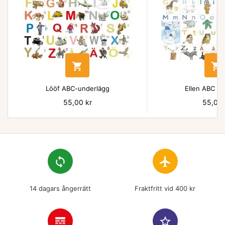


Lööf ABC-underlägg
Ellen ABC un
Pris
55,00 kr
Pris
55,00 
loop
flight
14 dagars ångerrätt
Fraktfritt vid 400 kr
line_style
star_border