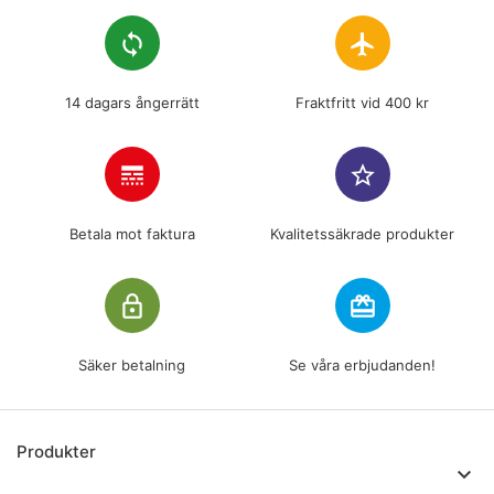
loop
flight
14 dagars ångerrätt
Fraktfritt vid 400 kr
line_style
star_border
Betala mot faktura
Kvalitetssäkrade produkter
lock_outline
redeem
Säker betalning
Se våra erbjudanden!
Produkter
