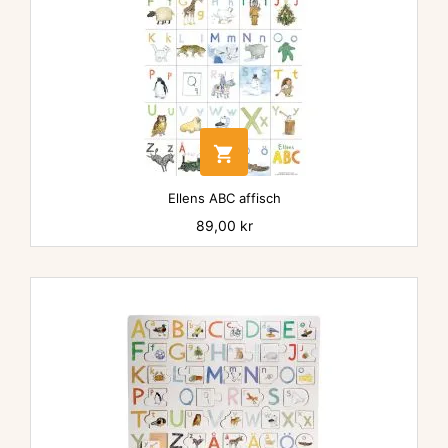

Ellens ABC affisch
Pris
89,00 kr