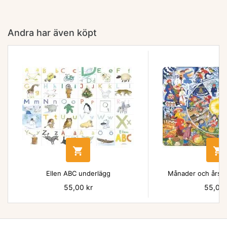
Andra har även köpt


Ellen ABC underlägg
Månader och årsti
Pris
55,00 kr
Pris
55,00 