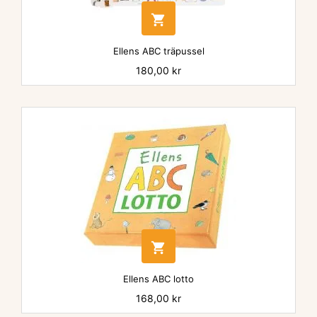

Ellens ABC träpussel
Pris
180,00 kr

Ellens ABC lotto
Pris
168,00 kr