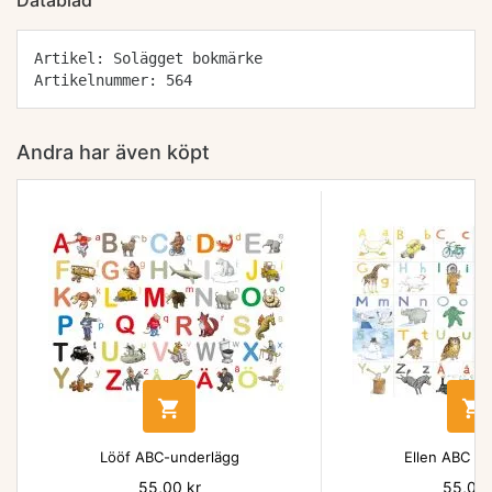
Datablad
Artikel: Solägget bokmärke
Artikelnummer: 564
Andra har även köpt


Lööf ABC-underlägg
Ellen ABC un
Pris
55,00 kr
Pris
55,00 