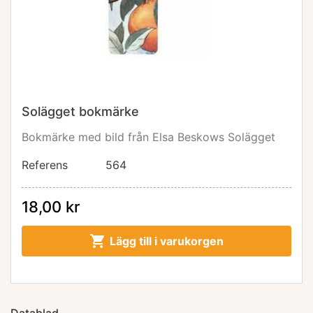
Solägget bokmärke
Bokmärke med bild från Elsa Beskows Solägget
Referens
564
18,00 kr

Lägg till i varukorgen