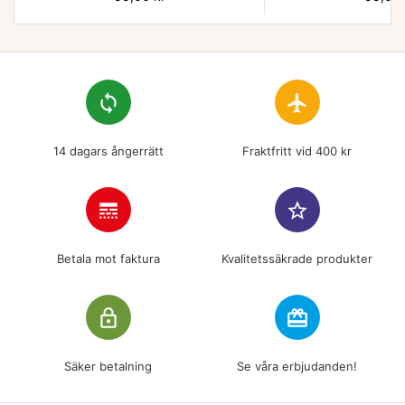
loop
flight
14 dagars ångerrätt
Fraktfritt vid 400 kr
line_style
star_border
Betala mot faktura
Kvalitetssäkrade produkter
lock_outline
redeem
Säker betalning
Se våra erbjudanden!