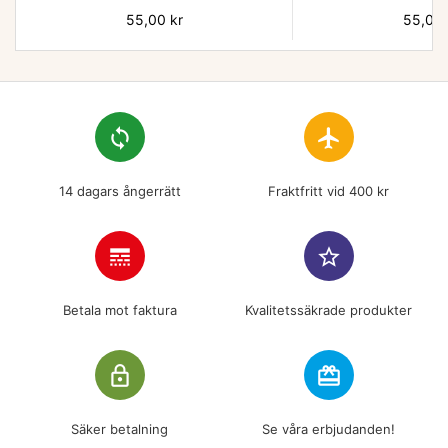
Pris
55,00 kr
Pris
55,00 
loop
flight
14 dagars ångerrätt
Fraktfritt vid 400 kr
line_style
star_border
Betala mot faktura
Kvalitetssäkrade produkter
lock_outline
redeem
Säker betalning
Se våra erbjudanden!