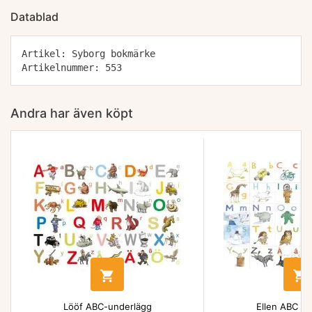
Datablad
Artikel: Syborg bokmärke
Artikelnummer: 553
Andra har även köpt


Lööf ABC-underlägg
Ellen ABC un