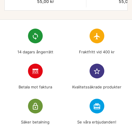
Pris
55,00 kr
Pris
55,00 
loop
flight
14 dagars ångerrätt
Fraktfritt vid 400 kr
line_style
star_border
Betala mot faktura
Kvalitetssäkrade produkter
lock_outline
redeem
Säker betalning
Se våra erbjudanden!