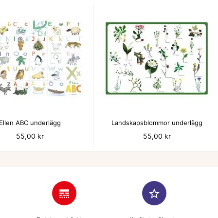


Ellen ABC underlägg
Landskapsblommor underlägg
Pris
55,00 kr
Pris
55,00 kr
line_style
star_border