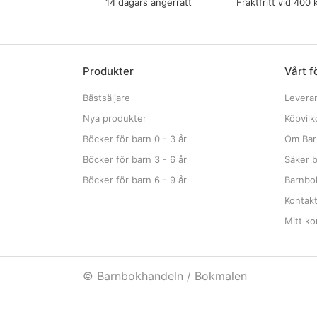
14 dagars ångerrätt
Fraktfritt vid 400 
Produkter
Vårt f
Bästsäljare
Levera
Nya produkter
Köpvilk
Böcker för barn 0 - 3 år
Om Bar
Böcker för barn 3 - 6 år
Säker b
Böcker för barn 6 - 9 år
Barnbok
Kontak
Mitt ko
© Barnbokhandeln / Bokmalen