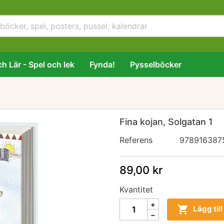
h Lär - Spel och lek
Fynda!
Pysselböcker
Fina kojan, Solgatan 1
Referens
978916387
89,00 kr
Kvantitet

Lägg til