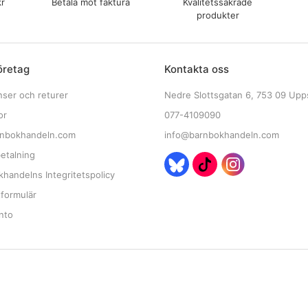
kr
Betala mot faktura
Kvalitetssäkrade
produkter
öretag
Kontakta oss
nser och returer
Nedre Slottsgatan 6, 753 09 Upp
or
077-4109090
nbokhandeln.com
info@barnbokhandeln.com
etalning
handelns Integritetspolicy
tformulär
nto