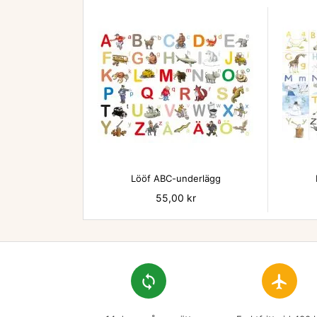

Lööf ABC-underlägg
Pris
55,00 kr
loop
flight