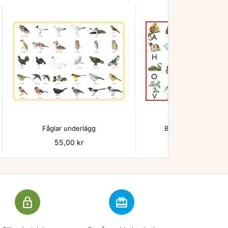


Fåglar underlägg
Beskow ABC underl
Pris
55,00 kr
Pris
55,00 kr
lock_outline
redeem