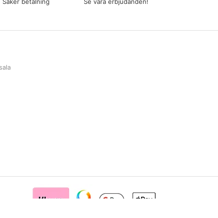
Säker betalning
Se våra erbjudanden!
sala