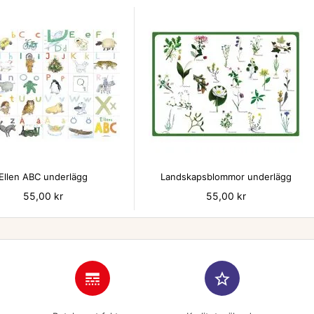


Ellen ABC underlägg
Landskapsblommor underlägg
Pris
55,00 kr
Pris
55,00 kr
line_style
star_border