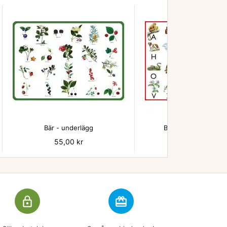


Bär - underlägg
Beskow ABC underl
Pris
55,00 kr
Pris
55,00 kr
lock_outline
redeem