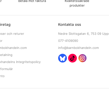
kr
Betala mot faktura
Kvalitetssäkrade
produkter
öretag
Kontakta oss
nser och returer
Nedre Slottsgatan 6, 753 09 Upp
or
077-4109090
nbokhandeln.com
info@barnbokhandeln.com
etalning
handelns Integritetspolicy
tformulär
nto