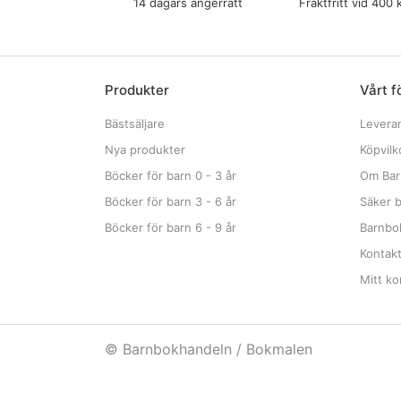
14 dagars ångerrätt
Fraktfritt vid 400 
Produkter
Vårt f
Bästsäljare
Levera
Nya produkter
Köpvilk
Böcker för barn 0 - 3 år
Om Bar
Böcker för barn 3 - 6 år
Säker b
Böcker för barn 6 - 9 år
Barnbok
Kontak
Mitt ko
© Barnbokhandeln / Bokmalen