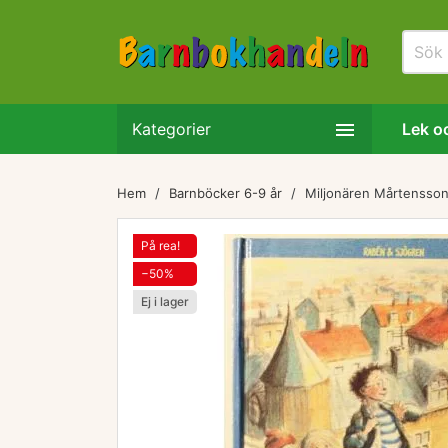

Kategorier
Lek oc
Hem
Barnböcker 6-9 år
Miljonären Mårtensso
På rea!
−50%
Ej i lager