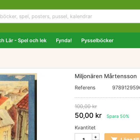
h Lär - Spel och lek
Fynda!
Pysselböcker
n
Miljonären Mårtensson
Referens
978912959
100,00 kr
50,00 kr
Spara 50%
Kvantitet
Lägg til