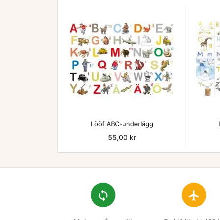

Lööf ABC-underlägg
Pris
55,00 kr
loop
flight