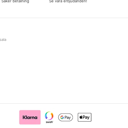
Säker betalning
Se våra erbjudanden!
sala