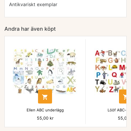
Antikvariskt exemplar
Andra har även köpt


Ellen ABC underlägg
Lööf ABC-un
Pris
55,00 kr
Pris
55,00 