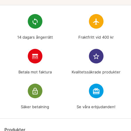
loop
flight
14 dagars ångerrätt
Fraktfritt vid 400 kr
line_style
star_border
Betala mot faktura
Kvalitetssäkrade produkter
lock_outline
redeem
Säker betalning
Se våra erbjudanden!
Produkter