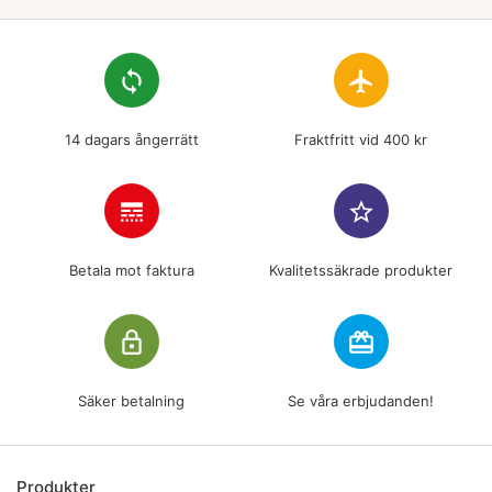
loop
flight
14 dagars ångerrätt
Fraktfritt vid 400 kr
line_style
star_border
Betala mot faktura
Kvalitetssäkrade produkter
lock_outline
redeem
Säker betalning
Se våra erbjudanden!
Produkter