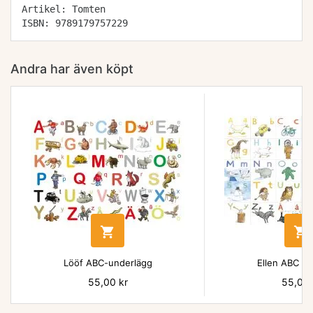
Artikel: Tomten
ISBN: 9789179757229
Andra har även köpt


Lööf ABC-underlägg
Ellen ABC un
Pris
55,00 kr
Pris
55,00 