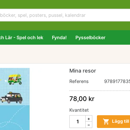
h Lär - Spel och lek
Fynda!
Pysselböcker
Mina resor
Referens
978917783
78,00 kr
Kvantitet

Lägg til