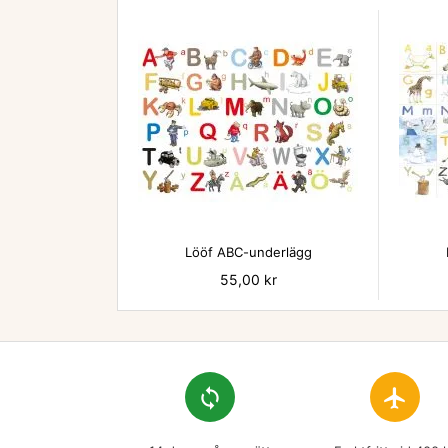

Lööf ABC-underlägg
Pris
55,00 kr
loop
flight