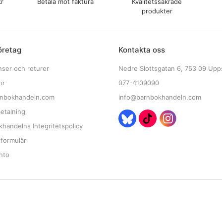
kr
Betala mot faktura
Kvalitetssäkrade
produkter
öretag
Kontakta oss
nser och returer
Nedre Slottsgatan 6, 753 09 Upp
or
077-4109090
nbokhandeln.com
info@barnbokhandeln.com
etalning
handelns Integritetspolicy
tformulär
nto