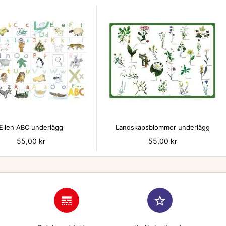


Ellen ABC underlägg
Landskapsblommor underlägg
Pris
55,00 kr
Pris
55,00 kr
line_style
star_border