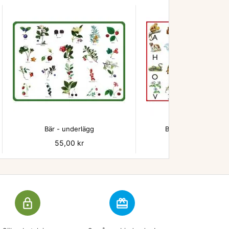


Bär - underlägg
Beskow ABC underl
Pris
55,00 kr
Pris
55,00 kr
lock_outline
redeem