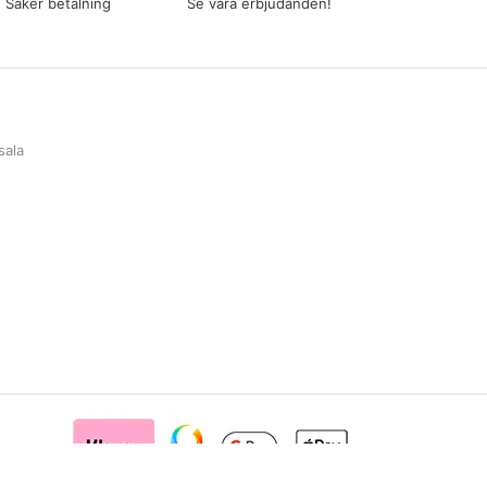
Säker betalning
Se våra erbjudanden!
sala