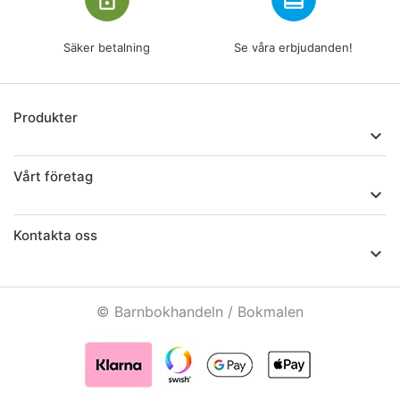
lock_outline
redeem
Säker betalning
Se våra erbjudanden!
Produkter

Vårt företag

Kontakta oss

© Barnbokhandeln / Bokmalen