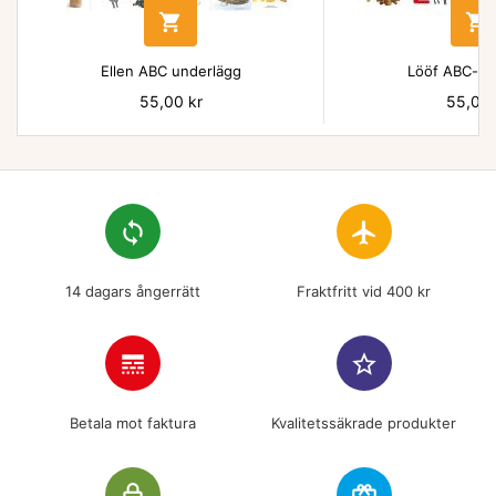


Ellen ABC underlägg
Lööf ABC-un
Pris
55,00 kr
Pris
55,00 
loop
flight
14 dagars ångerrätt
Fraktfritt vid 400 kr
line_style
star_border
Betala mot faktura
Kvalitetssäkrade produkter