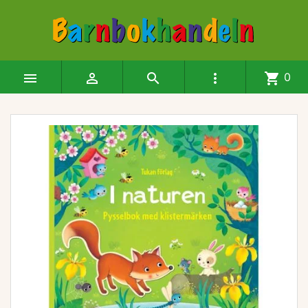




shopping_cart
0