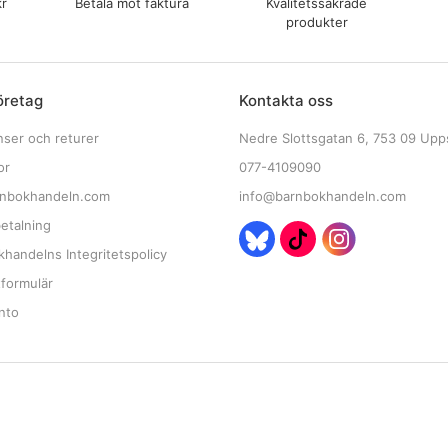
kr
Betala mot faktura
Kvalitetssäkrade
produkter
öretag
Kontakta oss
nser och returer
Nedre Slottsgatan 6, 753 09 Upp
or
077-4109090
nbokhandeln.com
info@barnbokhandeln.com
etalning
handelns Integritetspolicy
tformulär
nto