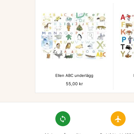

Ellen ABC underlägg
Pris
55,00 kr
loop
flight