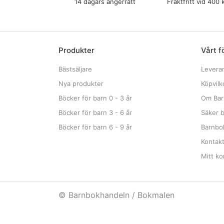
14 dagars ångerrätt
Fraktfritt vid 400 
Produkter
Vårt f
Bästsäljare
Levera
Nya produkter
Köpvilk
Böcker för barn 0 - 3 år
Om Bar
Böcker för barn 3 - 6 år
Säker b
Böcker för barn 6 - 9 år
Barnbok
Kontak
Mitt ko
© Barnbokhandeln / Bokmalen