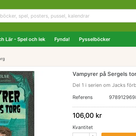
h Lär - Spel och lek
Fynda!
Pysselböcker
org
Vampyrer på Sergels to
Del 1 i serien om Jacks för
Referens
978912969
106,00 kr
Kvantitet