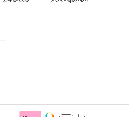
Säker betalning
Se våra erbjudanden!
sala