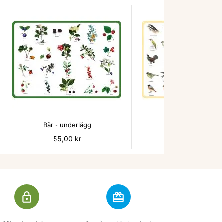


Bär - underlägg
Fåglar underläg
Pris
55,00 kr
Pris
55,00 kr
lock_outline
redeem