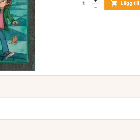

Lägg til