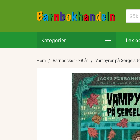

Kategorier
Lek oc
Hem
Barnböcker 6-9 år
Vampyrer på Sergels t