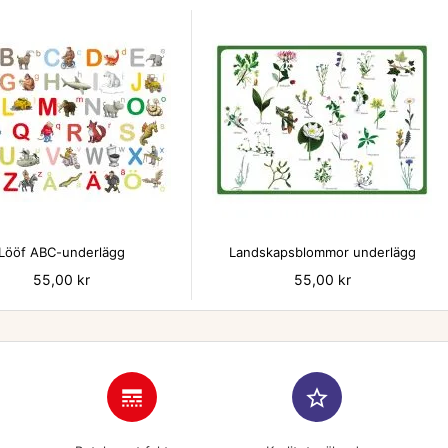


Lööf ABC-underlägg
Landskapsblommor underlägg
Pris
55,00 kr
Pris
55,00 kr
line_style
star_border